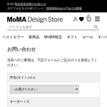
8/10
商品発送休業のお知らせ
カラフルなタオル&スリッパ。
韓国発Banaco Pop-Up開催
0
ベストセラー
新商品
MoMA限定
ギフト
セール
すべ
お問い合わせ
当店へのご要望は、下記フォームにご記入のうえ送信してく
ださい。
件名(タイトル)
オーダーＩＤ