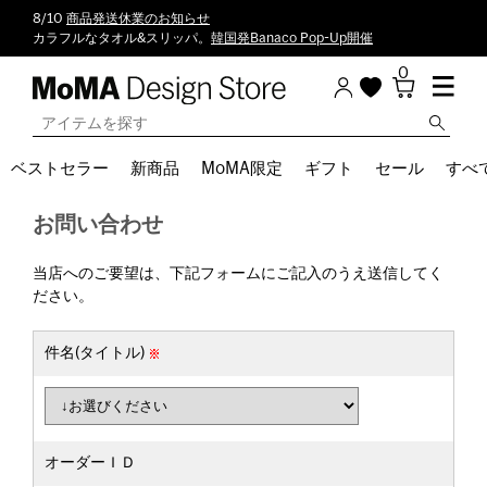
8/10
商品発送休業のお知らせ
カラフルなタオル&スリッパ。
韓国発Banaco Pop-Up開催
0
ベストセラー
新商品
MoMA限定
ギフト
セール
すべ
お問い合わせ
当店へのご要望は、下記フォームにご記入のうえ送信してく
ださい。
件名(タイトル)
オーダーＩＤ