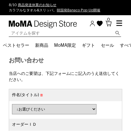
8/10
商品発送休業のお知らせ
カラフルなタオル&スリッパ。
韓国発Banaco Pop-Up開催
0
ベストセラー
新商品
MoMA限定
ギフト
セール
すべ
お問い合わせ
当店へのご要望は、下記フォームにご記入のうえ送信してく
ださい。
件名(タイトル)
オーダーＩＤ