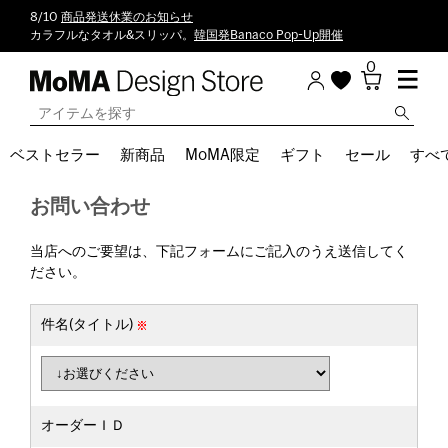
8/10
商品発送休業のお知らせ
カラフルなタオル&スリッパ。
韓国発Banaco Pop-Up開催
0
ベストセラー
新商品
MoMA限定
ギフト
セール
すべ
お問い合わせ
当店へのご要望は、下記フォームにご記入のうえ送信してく
ださい。
件名(タイトル)
オーダーＩＤ