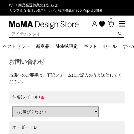
8/10
商品発送休業のお知らせ
カラフルなタオル&スリッパ。
韓国発Banaco Pop-Up開催
0
ベストセラー
新商品
MoMA限定
ギフト
セール
すべ
お問い合わせ
当店へのご要望は、下記フォームにご記入のうえ送信してく
ださい。
件名(タイトル)
オーダーＩＤ