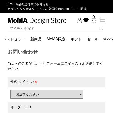
8/10
商品発送休業のお知らせ
カラフルなタオル&スリッパ。
韓国発Banaco Pop-Up開催
0
ベストセラー
新商品
MoMA限定
ギフト
セール
すべ
お問い合わせ
当店へのご要望は、下記フォームにご記入のうえ送信してく
ださい。
件名(タイトル)
オーダーＩＤ