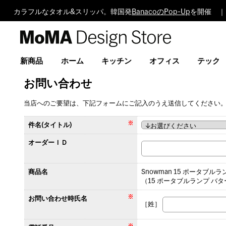
カラフルなタオル&スリッパ。韓国発
BanacoのPop-Up
を開催 ｜
MoMA
Design
Store
新商品
ホーム
キッチン
オフィス
テック
お問い合わせ
当店へのご要望は、下記フォームにご記入のうえ送信してください
件名(タイトル)
オーダーＩＤ
商品名
Snowman 15 ポータブル
（15 ポータブルランプ バ
お問い合わせ時氏名
［姓］