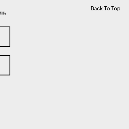
Back To Top
Back To Top
算時