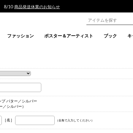
 8/10
商品発送休業のお知らせ
ファッション
ポスター＆アーティスト
ブック
キ
。
ランプ バター／シルバー
ター／シルバー）
［名］
（全角で入力してください）