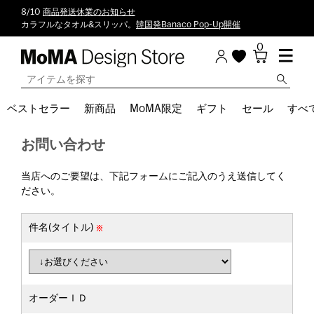
8/10
商品発送休業のお知らせ
カラフルなタオル&スリッパ。
韓国発Banaco Pop-Up開催
0
ベストセラー
新商品
MoMA限定
ギフト
セール
すべ
お問い合わせ
当店へのご要望は、下記フォームにご記入のうえ送信してく
ださい。
件名(タイトル)
オーダーＩＤ