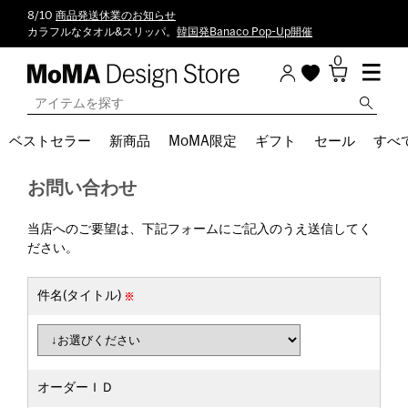
8/10
商品発送休業のお知らせ
カラフルなタオル&スリッパ。
韓国発Banaco Pop-Up開催
0
ベストセラー
新商品
MoMA限定
ギフト
セール
すべ
お問い合わせ
当店へのご要望は、下記フォームにご記入のうえ送信してく
ださい。
件名(タイトル)
オーダーＩＤ