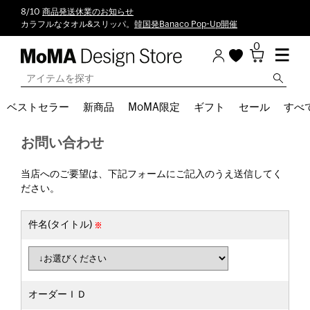
8/10
商品発送休業のお知らせ
カラフルなタオル&スリッパ。
韓国発Banaco Pop-Up開催
0
ベストセラー
新商品
MoMA限定
ギフト
セール
すべ
お問い合わせ
当店へのご要望は、下記フォームにご記入のうえ送信してく
ださい。
件名(タイトル)
オーダーＩＤ