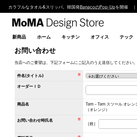
カラフルなタオル&スリッパ。韓国発
BanacoのPop-Up
を開催 ｜
MoMA
Design
Store
新商品
ホーム
キッチン
オフィス
テック
お問い合わせ
当店へのご要望は、下記フォームにご記入のうえ送信してください
件名(タイトル)
オーダーＩＤ
商品名
Tam－Tam スツール オレン
（オレンジ）
お問い合わせ時氏名
［姓］