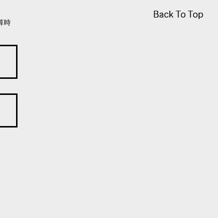
Back To Top
Back To Top
算時