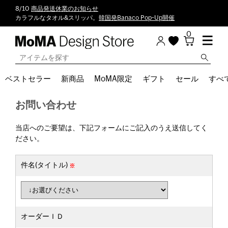
8/10
商品発送休業のお知らせ
カラフルなタオル&スリッパ。
韓国発Banaco Pop-Up開催
0
ベストセラー
新商品
MoMA限定
ギフト
セール
すべ
お問い合わせ
当店へのご要望は、下記フォームにご記入のうえ送信してく
ださい。
件名(タイトル)
オーダーＩＤ