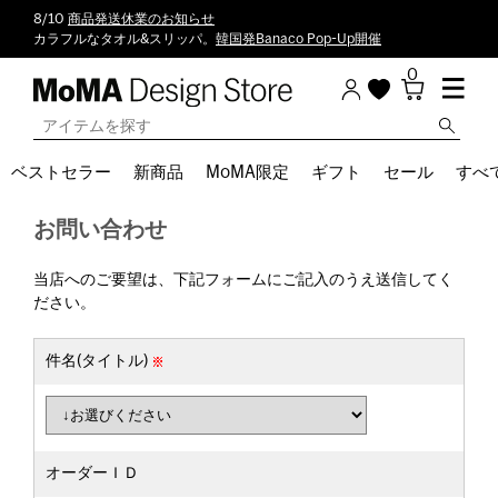
8/10
商品発送休業のお知らせ
カラフルなタオル&スリッパ。
韓国発Banaco Pop-Up開催
0
ベストセラー
新商品
MoMA限定
ギフト
セール
すべ
お問い合わせ
当店へのご要望は、下記フォームにご記入のうえ送信してく
ださい。
件名(タイトル)
オーダーＩＤ