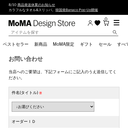
8/10
商品発送休業のお知らせ
カラフルなタオル&スリッパ。
韓国発Banaco Pop-Up開催
0
ベストセラー
新商品
MoMA限定
ギフト
セール
すべ
お問い合わせ
当店へのご要望は、下記フォームにご記入のうえ送信してく
ださい。
件名(タイトル)
オーダーＩＤ