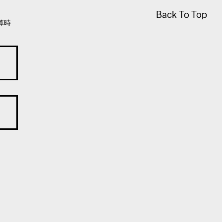
Back To Top
Back To Top
算時