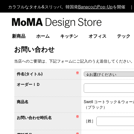
カラフルなタオル&スリッパ。韓国発
BanacoのPop-Up
を開催 ｜
MoMA
Design
Store
新商品
ホーム
キッチン
オフィス
テック
お問い合わせ
当店へのご要望は、下記フォームにご記入のうえ送信してください
件名(タイトル)
オーダーＩＤ
商品名
Swell コートラック＆ウォ
（ブラック）
お問い合わせ時氏名
［姓］