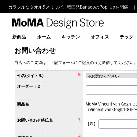
カラフルなタオル&スリッパ。韓国発
BanacoのPop-Up
を開催 ｜
MoMA
Design
Store
新商品
ホーム
キッチン
オフィス
テック
お問い合わせ
当店へのご要望は、下記フォームにご記入のうえ送信してください
件名(タイトル)
オーダーＩＤ
商品名
MoMA Vincent van Go
（Vincent van Gogh 100
お問い合わせ時氏名
［姓］