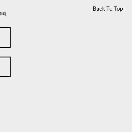
Back To Top
Back To Top
算時