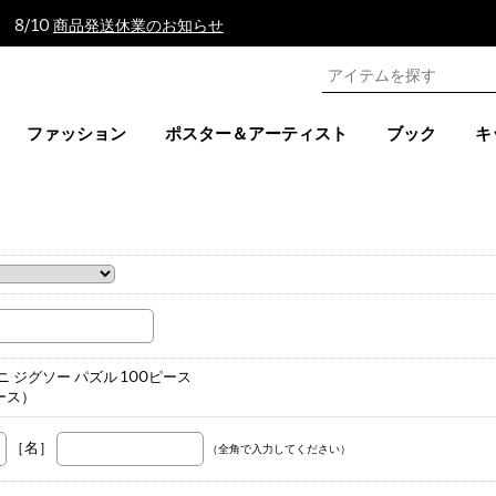
 8/10
商品発送休業のお知らせ
ファッション
ポスター＆アーティスト
ブック
キ
。
gh ミニ ジグソー パズル 100ピース
ピース）
［名］
（全角で入力してください）