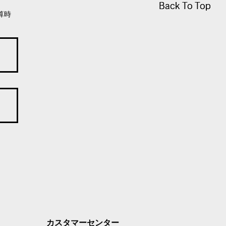
Back To Top
Back To Top
算時
カスタマーセンター