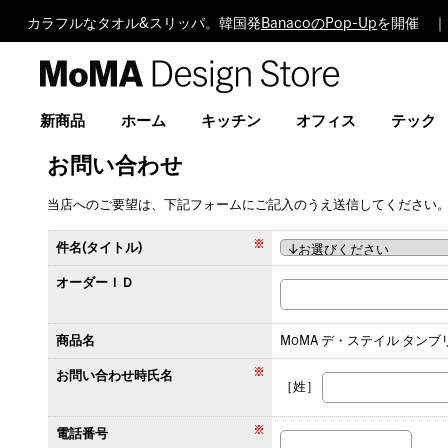
カラフルなタオル&スリッパ。韓国発
BanacoのPop-Up
を開催 ｜
MoMA
Design
Store
新商品
ホーム
キッチン
オフィス
テック
お問い合わせ
当店へのご要望は、下記フォームにご記入のうえ送信してください
件名(タイトル)
オーダーＩＤ
商品名
MoMA デ・ステイル タン
お問い合わせ時氏名
［姓］
電話番号