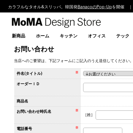
カラフルなタオル&スリッパ。韓国発
BanacoのPop-Up
を開催 ｜
MoMA
Design
Store
新商品
ホーム
キッチン
オフィス
テック
お問い合わせ
当店へのご要望は、下記フォームにご記入のうえ送信してください
件名(タイトル)
オーダーＩＤ
商品名
お問い合わせ時氏名
［姓］
電話番号