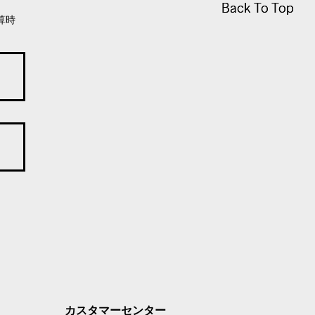
Back To Top
Back To Top
算時
カスタマーセンター