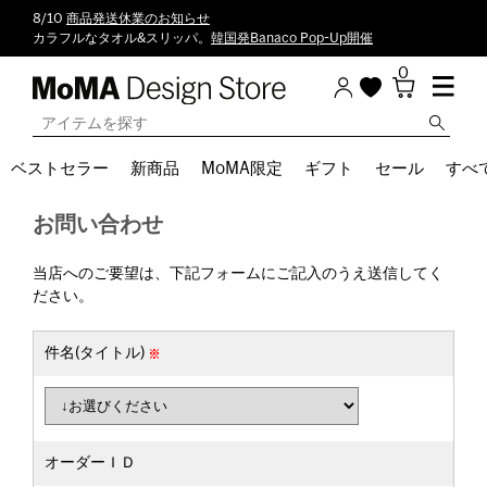
8/10
商品発送休業のお知らせ
カラフルなタオル&スリッパ。
韓国発Banaco Pop-Up開催
0
ベストセラー
新商品
MoMA限定
ギフト
セール
すべ
お問い合わせ
当店へのご要望は、下記フォームにご記入のうえ送信してく
ださい。
件名(タイトル)
オーダーＩＤ