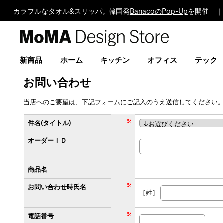
カラフルなタオル&スリッパ。韓国発
BanacoのPop-Up
を開催 ｜
MoMA
Design
Store
新商品
ホーム
キッチン
オフィス
テック
お問い合わせ
当店へのご要望は、下記フォームにご記入のうえ送信してください
件名(タイトル)
オーダーＩＤ
商品名
お問い合わせ時氏名
［姓］
電話番号