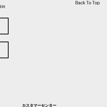
Back To Top
Back To Top
算時
カスタマーセンター