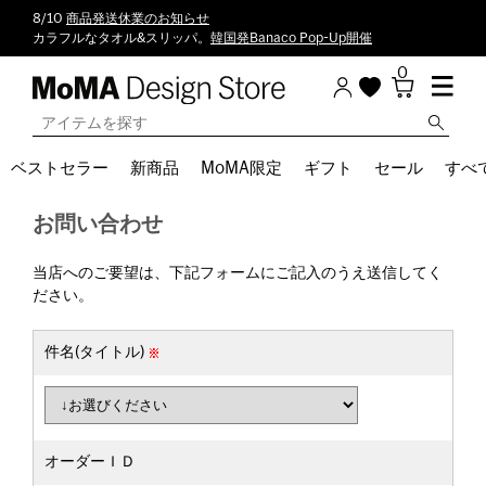
8/10
商品発送休業のお知らせ
カラフルなタオル&スリッパ。
韓国発Banaco Pop-Up開催
0
ベストセラー
新商品
MoMA限定
ギフト
セール
すべ
お問い合わせ
当店へのご要望は、下記フォームにご記入のうえ送信してく
ださい。
件名(タイトル)
オーダーＩＤ