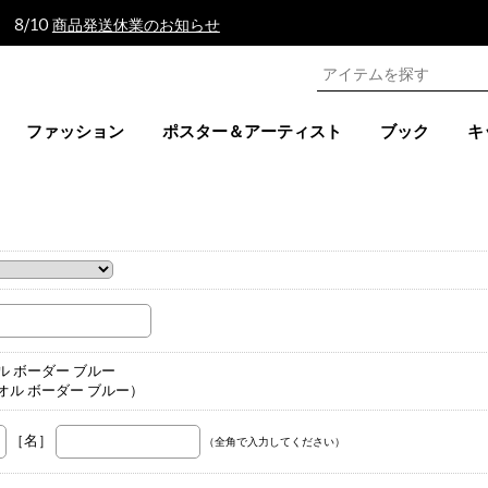
 8/10
商品発送休業のお知らせ
ファッション
ポスター＆アーティスト
ブック
キ
。
タオル ボーダー ブルー
ツタオル ボーダー ブルー）
［名］
（全角で入力してください）