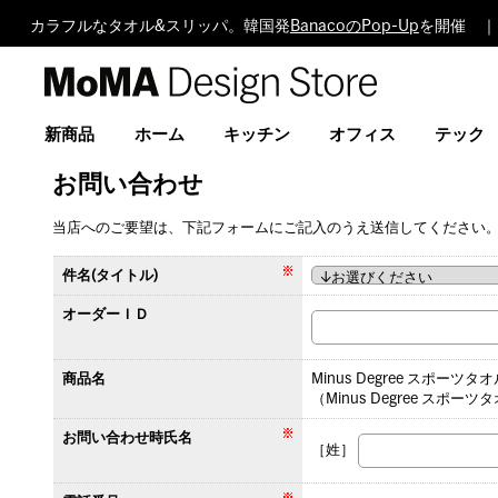
カラフルなタオル&スリッパ。韓国発
BanacoのPop-Up
を開催 ｜
MoMA
Design
Store
新商品
ホーム
キッチン
オフィス
テック
お問い合わせ
当店へのご要望は、下記フォームにご記入のうえ送信してください
件名(タイトル)
オーダーＩＤ
商品名
Minus Degree スポーツ
（Minus Degree スポー
お問い合わせ時氏名
［姓］