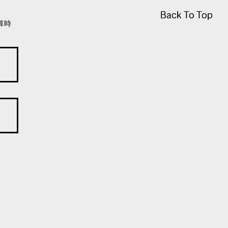
Back To Top
Back To Top
算時