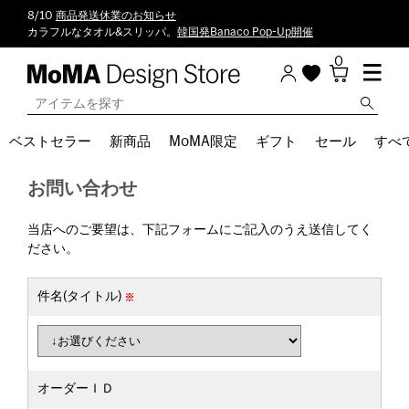
8/10
商品発送休業のお知らせ
カラフルなタオル&スリッパ。
韓国発Banaco Pop-Up開催
0
ベストセラー
新商品
MoMA限定
ギフト
セール
すべ
お問い合わせ
当店へのご要望は、下記フォームにご記入のうえ送信してく
ださい。
件名(タイトル)
オーダーＩＤ