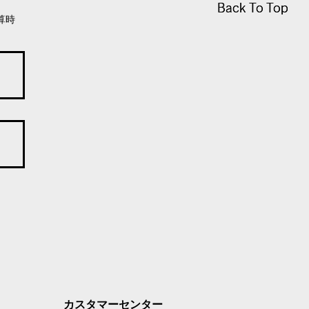
Back To Top
Back To Top
算時
カスタマーセンター