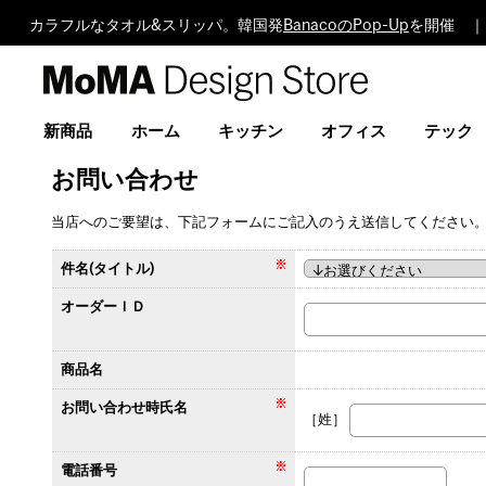
カラフルなタオル&スリッパ。韓国発
BanacoのPop-Up
を開催 ｜
MoMA
Design
Store
新商品
ホーム
キッチン
オフィス
テック
お問い合わせ
当店へのご要望は、下記フォームにご記入のうえ送信してください
件名(タイトル)
オーダーＩＤ
商品名
お問い合わせ時氏名
［姓］
電話番号