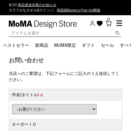
8/10
商品発送休業のお知らせ
カラフルなタオル&スリッパ。
韓国発Banaco Pop-Up開催
0
ベストセラー
新商品
MoMA限定
ギフト
セール
すべ
お問い合わせ
当店へのご要望は、下記フォームにご記入のうえ送信してく
ださい。
件名(タイトル)
オーダーＩＤ