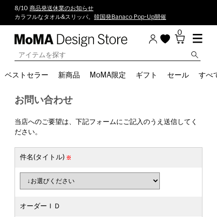
8/10
商品発送休業のお知らせ
カラフルなタオル&スリッパ。
韓国発Banaco Pop-Up開催
0
ベストセラー
新商品
MoMA限定
ギフト
セール
すべ
お問い合わせ
当店へのご要望は、下記フォームにご記入のうえ送信してく
ださい。
件名(タイトル)
オーダーＩＤ