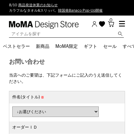
8/10
商品発送休業のお知らせ
カラフルなタオル&スリッパ。
韓国発Banaco Pop-Up開催
0
ベストセラー
新商品
MoMA限定
ギフト
セール
すべ
お問い合わせ
当店へのご要望は、下記フォームにご記入のうえ送信してく
ださい。
件名(タイトル)
オーダーＩＤ