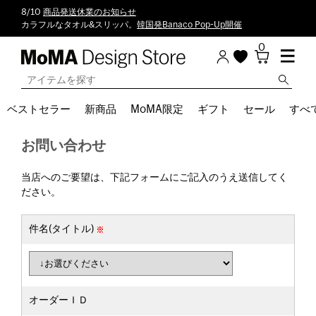
8/10
商品発送休業のお知らせ
カラフルなタオル&スリッパ。
韓国発Banaco Pop-Up開催
0
ベストセラー
新商品
MoMA限定
ギフト
セール
すべ
お問い合わせ
当店へのご要望は、下記フォームにご記入のうえ送信してく
ださい。
件名(タイトル)
オーダーＩＤ