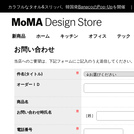
カラフルなタオル&スリッパ。韓国発
BanacoのPop-Up
を開催 ｜
MoMA
Design
Store
新商品
ホーム
キッチン
オフィス
テック
お問い合わせ
当店へのご要望は、下記フォームにご記入のうえ送信してください
件名(タイトル)
オーダーＩＤ
商品名
お問い合わせ時氏名
［姓］
電話番号