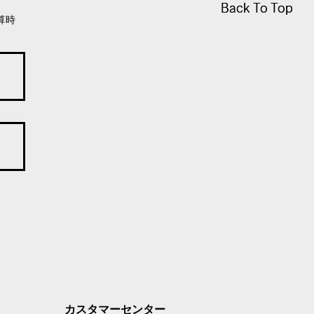
Back To Top
Back To Top
算時
カスタマーセンター