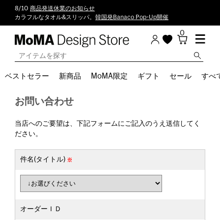
8/10
商品発送休業のお知らせ
カラフルなタオル&スリッパ。
韓国発Banaco Pop-Up開催
0
ベストセラー
新商品
MoMA限定
ギフト
セール
すべ
お問い合わせ
当店へのご要望は、下記フォームにご記入のうえ送信してく
ださい。
件名(タイトル)
オーダーＩＤ