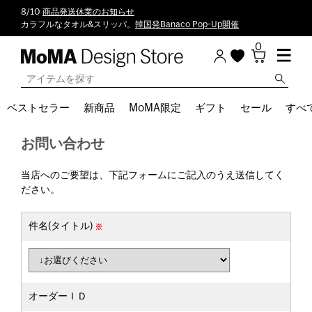
8/10
商品発送休業のお知らせ
カラフルなタオル&スリッパ。
韓国発Banaco Pop-Up開催
0
ベストセラー
新商品
MoMA限定
ギフト
セール
すべ
お問い合わせ
当店へのご要望は、下記フォームにご記入のうえ送信してく
ださい。
件名(タイトル)
オーダーＩＤ