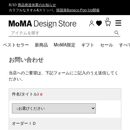
8/10
商品発送休業のお知らせ
カラフルなタオル&スリッパ。
韓国発Banaco Pop-Up開催
0
ベストセラー
新商品
MoMA限定
ギフト
セール
すべ
お問い合わせ
当店へのご要望は、下記フォームにご記入のうえ送信してく
ださい。
件名(タイトル)
オーダーＩＤ