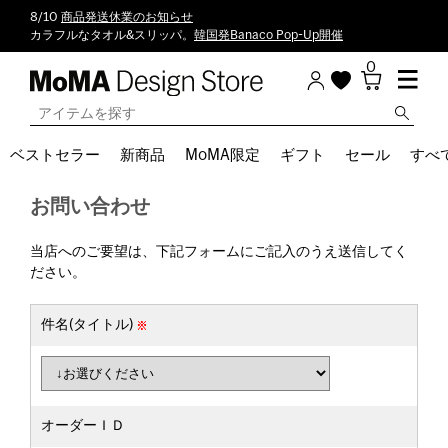
8/10
商品発送休業のお知らせ
カラフルなタオル&スリッパ。
韓国発Banaco Pop-Up開催
0
ベストセラー
新商品
MoMA限定
ギフト
セール
すべ
お問い合わせ
当店へのご要望は、下記フォームにご記入のうえ送信してく
ださい。
件名(タイトル)
オーダーＩＤ