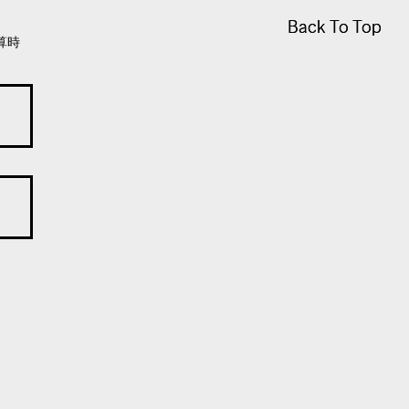
Back To Top
Back To Top
算時