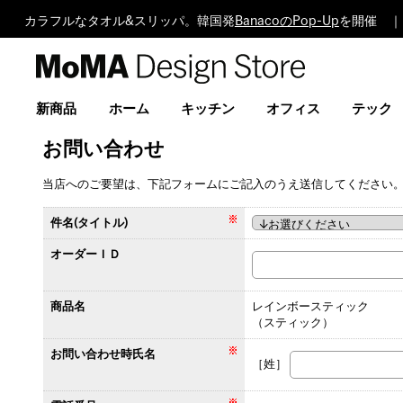
カラフルなタオル&スリッパ。韓国発
BanacoのPop-Up
を開催 ｜
MoMA
Design
Store
新商品
ホーム
キッチン
オフィス
テック
お問い合わせ
当店へのご要望は、下記フォームにご記入のうえ送信してください
件名(タイトル)
オーダーＩＤ
商品名
レインボースティック
（スティック）
お問い合わせ時氏名
［姓］