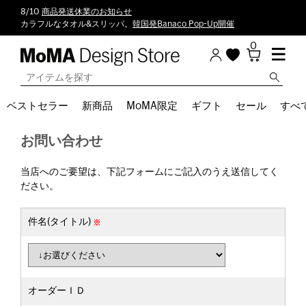
8/10
商品発送休業のお知らせ
カラフルなタオル&スリッパ。
韓国発Banaco Pop-Up開催
0
ベストセラー
新商品
MoMA限定
ギフト
セール
すべ
お問い合わせ
当店へのご要望は、下記フォームにご記入のうえ送信してく
ださい。
件名(タイトル)
オーダーＩＤ