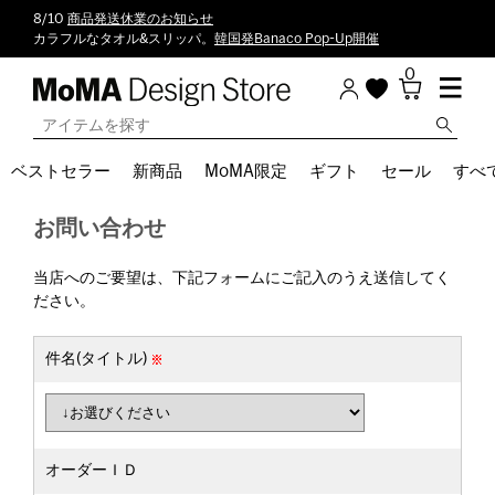
8/10
商品発送休業のお知らせ
カラフルなタオル&スリッパ。
韓国発Banaco Pop-Up開催
0
ベストセラー
新商品
MoMA限定
ギフト
セール
すべ
お問い合わせ
当店へのご要望は、下記フォームにご記入のうえ送信してく
ださい。
件名(タイトル)
オーダーＩＤ