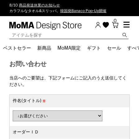
8/10
商品発送休業のお知らせ
カラフルなタオル&スリッパ。
韓国発Banaco Pop-Up開催
0
ベストセラー
新商品
MoMA限定
ギフト
セール
すべ
お問い合わせ
当店へのご要望は、下記フォームにご記入のうえ送信してく
ださい。
件名(タイトル)
オーダーＩＤ