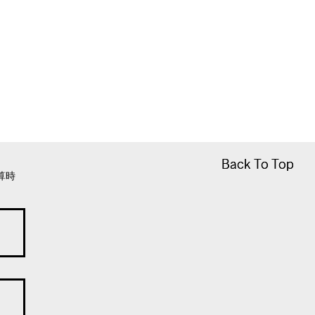
Back To Top
Back To Top
算時