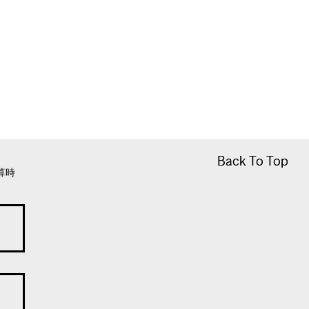
Back To Top
Back To Top
算時