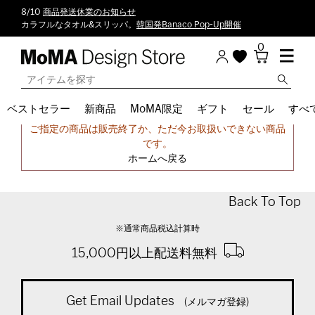
8/10
商品発送休業のお知らせ
カラフルなタオル&スリッパ。
韓国発Banaco Pop-Up開催
0
ベストセラー
新商品
MoMA限定
ギフト
セール
すべ
申し訳ございません。
ご指定の商品は販売終了か、ただ今お取扱いできない商品
です。
ホームへ戻る
Back To Top
※通常商品税込計算時
15,000円以上配送料無料
Get Email Updates
(メルマガ登録)