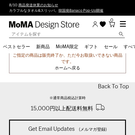
8/10
商品発送休業のお知らせ
カラフルなタオル&スリッパ。
韓国発Banaco Pop-Up開催
0
ベストセラー
新商品
MoMA限定
ギフト
セール
すべ
申し訳ございません。
ご指定の商品は販売終了か、ただ今お取扱いできない商品
です。
ホームへ戻る
Back To Top
※通常商品税込計算時
15,000円以上配送料無料
Get Email Updates
(メルマガ登録)