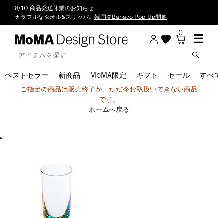
8/10
商品発送休業のお知らせ
カラフルなタオル&スリッパ。
韓国発Banaco Pop-Up開催
0
ベストセラー
新商品
MoMA限定
ギフト
セール
すべ
申し訳ございません。
ご指定の商品は販売終了か、ただ今お取扱いできない商品
です。
ホームへ戻る