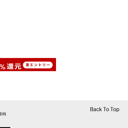
Back To Top
Back To Top
算時