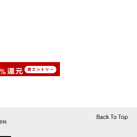
Back To Top
Back To Top
算時