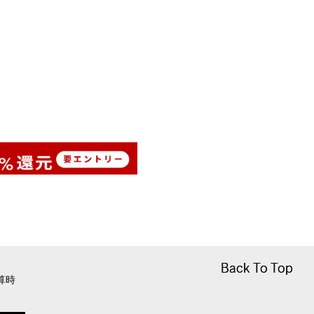
Back To Top
Back To Top
算時