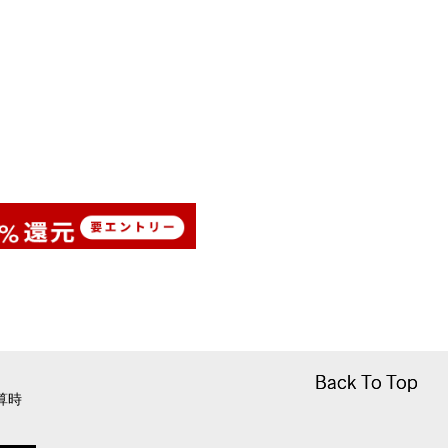
Back To Top
Back To Top
算時