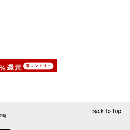
Back To Top
Back To Top
算時