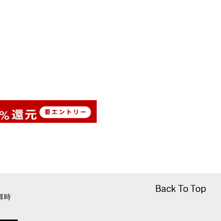
Back To Top
Back To Top
算時