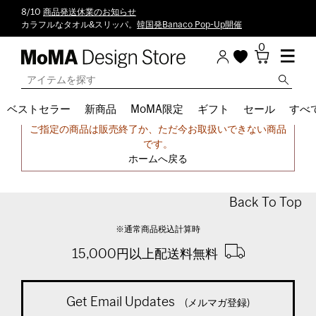
8/10
商品発送休業のお知らせ
カラフルなタオル&スリッパ。
韓国発Banaco Pop-Up開催
0
ベストセラー
新商品
MoMA限定
ギフト
セール
すべ
申し訳ございません。
ご指定の商品は販売終了か、ただ今お取扱いできない商品
です。
ホームへ戻る
Back To Top
※通常商品税込計算時
15,000円以上配送料無料
Get Email Updates
(メルマガ登録)