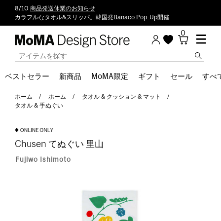
8/10
商品発送休業のお知らせ
カラフルなタオル&スリッパ。
韓国発Banaco Pop-Up開催
0
ベストセラー
新商品
MoMA限定
ギフト
セール
すべ
ホーム
ホーム
タオル & クッション & マット
タオル & 手ぬぐい
Chusen てぬぐい 里山
Fujiwo Ishimoto