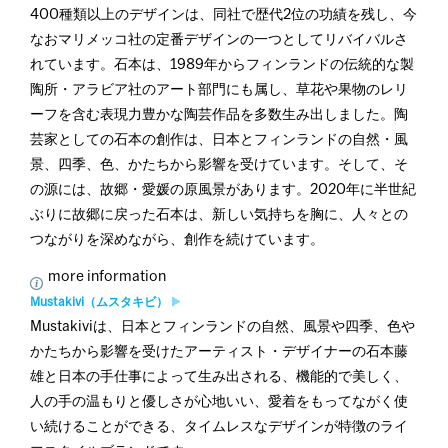
400種類以上のデザインは、同社で歴代2位の功績を残し、今
なおマリメッコ社の定番デザインの一つとしてリバイバルさ
れています。石本は、1989年からフィンランドの伝統的な製
陶所・アラビア社のアート部門にも属し、草花や果物のレリ
ーフを含む表現力豊かな陶芸作品を多数生み出しました。陶
芸家としての石本の創作は、日本とフィンランドの自然・風
景、四季、色、かたちから影響を受けています。そして、そ
の源には、故郷・愛媛の原風景があります。2020年に半世紀
ぶりに故郷に戻った石本は、新しい気持ちを胸に、人々との
つながりを深めながら、創作を続けています。
more information
Mustakivi（ムスタキビ）
Mustakiviは、日本とフィンランドの自然、風景や四季、色や
かたちから影響を受けたアーティスト・デザイナーの石本藤
雄と日本の手仕事によって生み出される、機能的で美しく、
人の手の温もりと優しさが心地いい、愛着をもってながく使
い続けることができる、タイムレスなデザインが特徴のライ